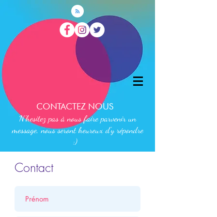
CONTACTEZ NOUS
N'hesitez pas à nous faire parvenir un
message, nous seront heureux d'y répondre
:)
Contact